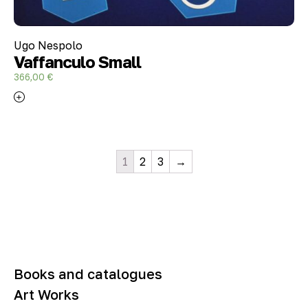
Ugo Nespolo
Vaffanculo Small
366,00
€
1
2
3
→
Books and catalogues
Art Works