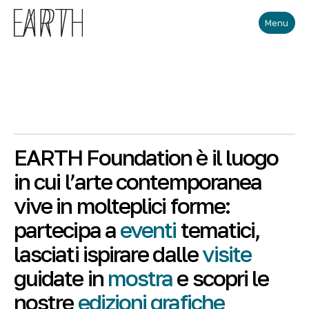
Skip to main content
Menu
EARTH Foundation è il luogo
in cui l’arte contemporanea
vive in molteplici forme:
partecipa a
eventi
tematici,
lasciati ispirare dalle
visite
guidate in
mostra
e scopri le
nostre
edizioni grafiche