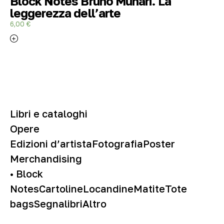
Block Notes Bruno Munari. La
leggerezza dell’arte
6,00
€
Libri e cataloghi
Opere
Edizioni d’artista
Fotografia
Poster
Merchandising
• Block
Notes
Cartoline
Locandine
Matite
Tote
bags
Segnalibri
Altro