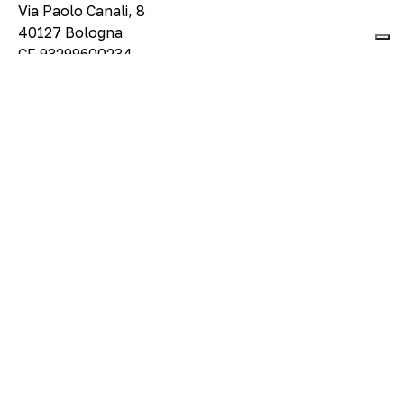
Via Paolo Canali, 8
40127 Bologna
CF 93299600234
About
Visita
Mostre e progetti
Eventi e didattica
Shop
Legal
Privacy Policy
Condizioni di vendita
Social
Facebook
Instagram