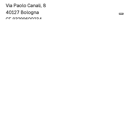
Via Paolo Canali, 8
40127 Bologna
CF 93299600234
About
Visita
Mostre e progetti
Eventi e didattica
Shop
Legal
Privacy Policy
Condizioni di vendita
Social
Facebook
Instagram