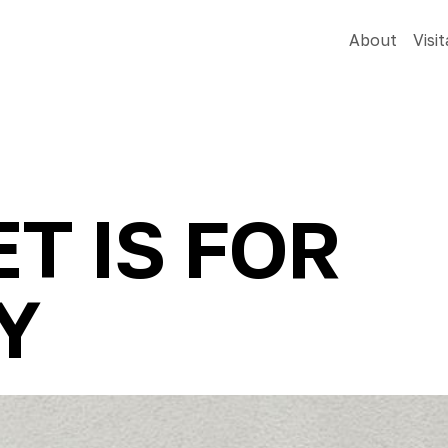
About
Visit
T IS FOR
Y