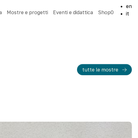
en
a
Mostre e progetti
Eventi e didattica
Shop
0
it
tutte le mostre