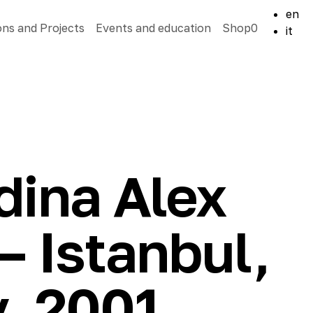
en
ons and Projects
Events and education
Shop
0
it
dina Alex
 Istanbul,
, 2001