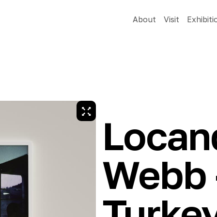
About
Visit
Exhibiti
Locan
Webb –
Turkey