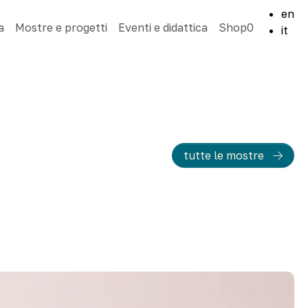
en
a
Mostre e progetti
Eventi e didattica
Shop
0
it
tutte le mostre