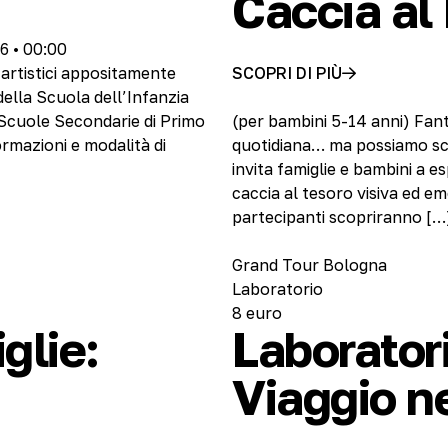
Caccia al 
6 • 00:00
 artistici appositamente
SCOPRI DI PIÙ
della Scuola dell’Infanzia
a Scuole Secondarie di Primo
(per bambini 5-14 anni) Fant
ormazioni e modalità di
quotidiana… ma possiamo scopr
invita famiglie e bambini a e
caccia al tesoro visiva ed em
partecipanti scopriranno […
Grand Tour Bologna
Laboratorio
8 euro
glie:
Laboratori
Viaggio n