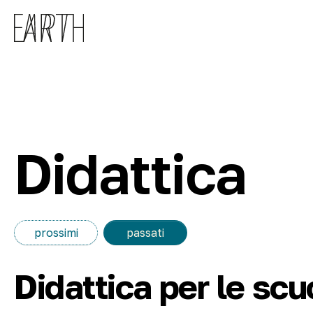
Skip to main content
Didattica
prossimi
passati
Didattica per le scu