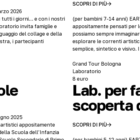
SCOPRI DI PIÙ
arzo 2026
utti i giorni… e con i nostri
(per bambini 7-14 anni) EAR
ratorio invita famiglie e
appositamente pensati per l
nguaggio del collage e della
possiamo sempre immaginare i
tra, i partecipanti
esplorare le correnti artis
semplice, sintetico e visivo.
Grand Tour Bologna
Laboratorio
8 euro
ole
Lab. per f
scoperta 
iugno 2025
 artistici appositamente
SCOPRI DI PIÙ
della Scuola dell’Infanzia
a Scuole Secondarie di Primo
(per bambini 5-12 anni) EAR