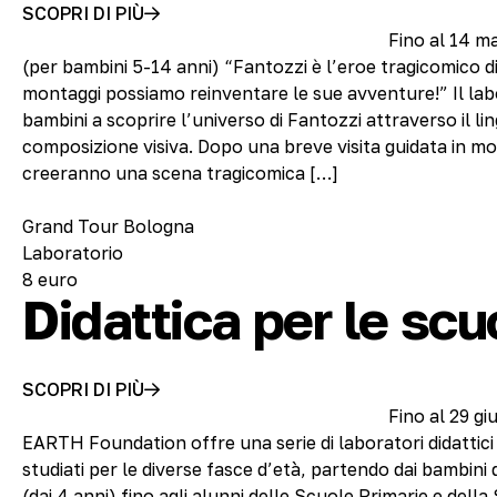
SCOPRI DI PIÙ
Fino al 14 m
(per bambini 5-14 anni) “Fantozzi è l’eroe tragicomico di t
montaggi possiamo reinventare le sue avventure!” Il labo
bambini a scoprire l’universo di Fantozzi attraverso il li
composizione visiva. Dopo una breve visita guidata in mos
creeranno una scena tragicomica […]
Grand Tour Bologna
Laboratorio
8 euro
Didattica per le scu
SCOPRI DI PIÙ
Fino al 29 g
EARTH Foundation offre una serie di laboratori didattici
studiati per le diverse fasce d’età, partendo dai bambini 
(dai 4 anni) fino agli alunni delle Scuole Primarie e dell