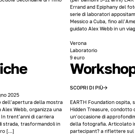
Errand and Epiphany del fo
serie di laboratori appositame
Messico a Cuba, fino all’Ameri
guidato Alex Webb in un viag
Verona
Laboratorio
9 euro
fiche
Workshop 
SCOPRI DI PIÙ
ugno 2025
 dell’apertura della mostra
EARTH Foundation ospita, s
m Alex Webb, organizza una
Hidden Treasure, condotto da
In trent’anni di carriera
un’occasione di approfondim
i strada, trasformandoli in
della fotografia. Articolato i
tro […]
partecipant? a riflettere su