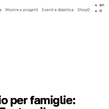
en
a
Mostre e progetti
Eventi e didattica
Shop
0
it
o per famiglie: