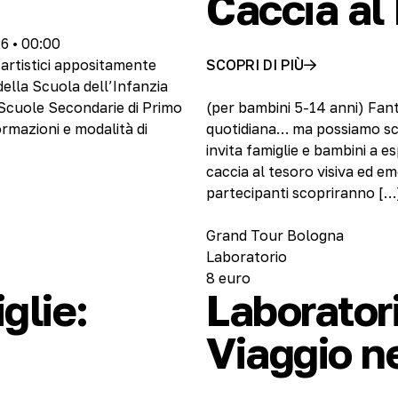
Caccia al 
6 • 00:00
 artistici appositamente
SCOPRI DI PIÙ
della Scuola dell’Infanzia
a Scuole Secondarie di Primo
(per bambini 5-14 anni) Fant
ormazioni e modalità di
quotidiana… ma possiamo scopr
invita famiglie e bambini a e
caccia al tesoro visiva ed em
partecipanti scopriranno […
Grand Tour Bologna
Laboratorio
8 euro
glie:
Laboratori
Viaggio n