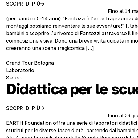
SCOPRI DI PIÙ
Fino al 14 m
(per bambini 5-14 anni) “Fantozzi è l’eroe tragicomico di t
montaggi possiamo reinventare le sue avventure!” Il labo
bambini a scoprire l’universo di Fantozzi attraverso il li
composizione visiva. Dopo una breve visita guidata in mos
creeranno una scena tragicomica […]
Grand Tour Bologna
Laboratorio
8 euro
Didattica per le scu
SCOPRI DI PIÙ
Fino al 29 g
EARTH Foundation offre una serie di laboratori didattici
studiati per le diverse fasce d’età, partendo dai bambini 
(dai 4 anni) fino agli alunni delle Scuole Primarie e dell