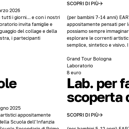
SCOPRI DI PIÙ
arzo 2026
utti i giorni… e con i nostri
(per bambini 7-14 anni) EAR
ratorio invita famiglie e
appositamente pensati per l
nguaggio del collage e della
possiamo sempre immaginare i
tra, i partecipanti
esplorare le correnti artis
semplice, sintetico e visivo.
Grand Tour Bologna
Laboratorio
8 euro
ole
Lab. per f
scoperta 
iugno 2025
 artistici appositamente
SCOPRI DI PIÙ
della Scuola dell’Infanzia
a Scuole Secondarie di Primo
(per bambini 5-12 anni) EAR