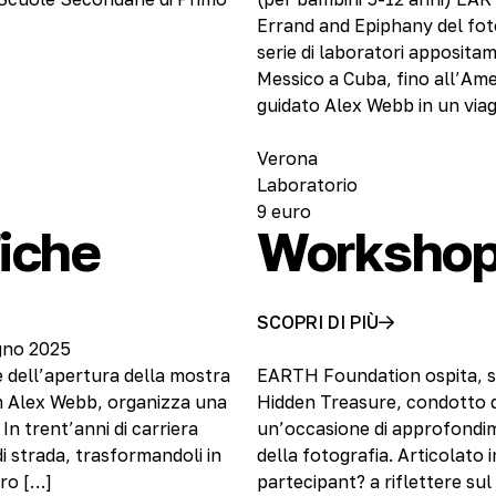
Errand and Epiphany del fo
serie di laboratori appositame
Messico a Cuba, fino all’Ameri
guidato Alex Webb in un viag
Verona
Laboratorio
9 euro
fiche
Workshop 
SCOPRI DI PIÙ
ugno 2025
 dell’apertura della mostra
EARTH Foundation ospita, s
m Alex Webb, organizza una
Hidden Treasure, condotto da
In trent’anni di carriera
un’occasione di approfondim
i strada, trasformandoli in
della fotografia. Articolato i
tro […]
partecipant? a riflettere su