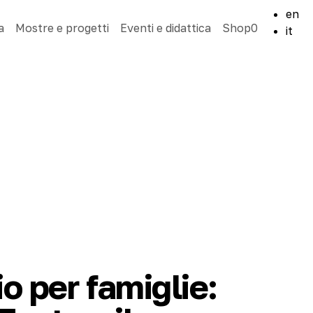
en
a
Mostre e progetti
Eventi e didattica
Shop
0
it
o per famiglie: