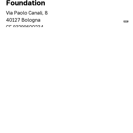
Foundation
Via Paolo Canali, 8
40127 Bologna
CF 93299600234
About
Visita
Mostre e progetti
Eventi e didattica
Shop
Legal
Privacy Policy
Condizioni di vendita
Social
Facebook