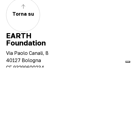
Torna su
EARTH
Foundation
Via Paolo Canali, 8
40127 Bologna
CF 93299600234
About
Visita
Mostre e progetti
Eventi e didattica
Shop
Legal